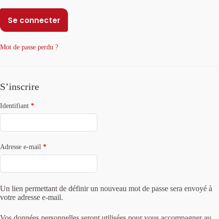
l
t
Se connecter
e
r
n
a
Mot de passe perdu ?
t
i
v
e
S’inscrire
:
Obligatoire
Identifiant
*
Obligatoire
Adresse e-mail
*
Un lien permettant de définir un nouveau mot de passe sera envoyé à
votre adresse e-mail.
Vos données personnelles seront utilisées pour vous accompagner au