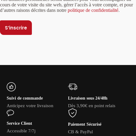
cours de votre visite du site web, gérer l’accès à votre compte, et pour
d’autres raisons décrites dans notre
politique de confidentialité
.
S’inscrire
A
l
t
e
r
n
a
t
i
v
Suivi de commande
Livraison sous 24/48h
e
:
Anticipez votre livraison
Dès 3,90€ en point relais
Service Client
Paiement Sécurisé
Accessible 7/7j
CB & PayPal