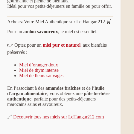
gourmande et pleine de bienfaits.
Idéal pour vos petits-déjeuners en famille ou pour offrir.
Achetez Votre Miel Authentique sur Le Hangar 212 🛒
Pour un
amlou savoureux
, le miel est essentiel.
👉 Optez pour un
miel pur et naturel
, aux bienfaits
préservés :
Miel d’oranger doux
Miel de thym intense
Miel de fleurs sauvages
En l’associant à des
amandes fraîches
et de l’
huile
d’argan alimentaire
, vous obtenez une
pâte berbère
authentique
, parfaite pour des petits-déjeuners
marocains sains et savoureux.
🔗
Découvrir tous nos miels sur LeHangar212.com