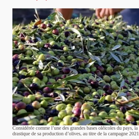
Considérée comme l’une des grandes bases oléicoles du pays, la
drastique de sa production d’olives, au titre de la campagne 202