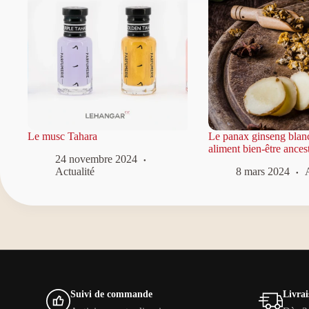
Le musc Tahara
Le panax ginseng blan
aliment bien-être ancest
24 novembre 2024
Actualité
8 mars 2024
A
Suivi de commande
Livrai