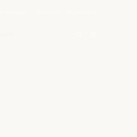
ste de souhaits
Comparer
Espace client
ngar212
Panier
d’achat