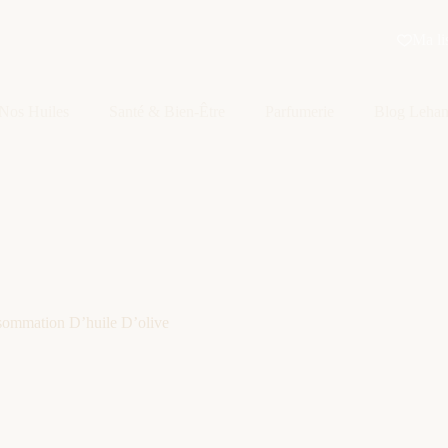
Ma li
Nos Huiles
Santé & Bien-Être
Parfumerie
Blog Leha
mmation D’huile D’olive