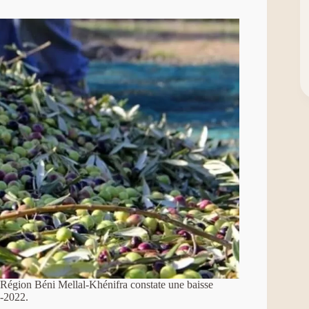
 Région Béni Mellal-Khénifra constate une baisse
1-2022.