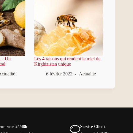
c : Un
Les 4 raisons qui rendent le miel du
ral
Kirghizistan unique
ctualité
6 février 2022
Actualité
son sous 24/48h
Service Client