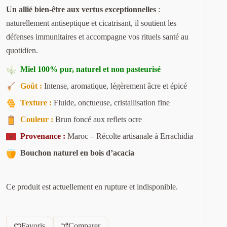
Un allié bien-être aux vertus exceptionnelles
:
naturellement antiseptique et cicatrisant, il soutient les
défenses immunitaires et accompagne vos rituels santé au
quotidien.
Miel 100% pur, naturel et non pasteurisé
Goût :
Intense, aromatique, légèrement âcre et épicé
Texture :
Fluide, onctueuse, cristallisation fine
Couleur :
Brun foncé aux reflets ocre
Provenance :
Maroc – Récolte artisanale à Errachidia
Bouchon naturel en bois d’acacia
Ce produit est actuellement en rupture et indisponible.
A
l
Favoris
Comparer
t