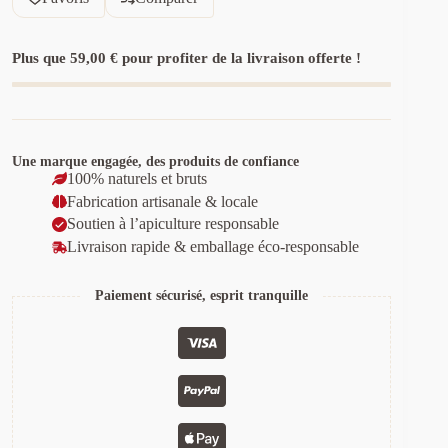
e
r
n
Plus que
59,00
€
pour profiter de la livraison offerte !
a
t
i
v
e
:
Une marque engagée, des produits de confiance
100% naturels et bruts
Fabrication artisanale & locale
Soutien à l’apiculture responsable
Livraison rapide & emballage éco-responsable
Paiement sécurisé, esprit tranquille