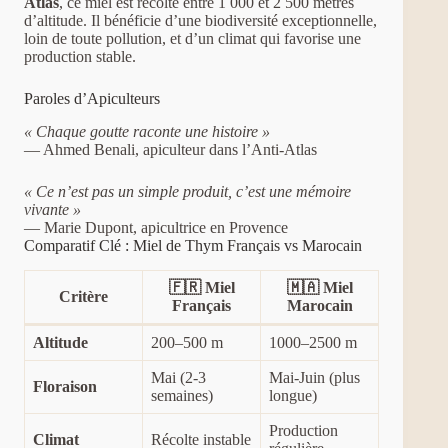
Atlas
, ce miel est récolté entre 1 000 et 2 500 mètres
d’altitude. Il bénéficie d’une biodiversité exceptionnelle,
loin de toute pollution, et d’un climat qui favorise une
production stable.
Paroles d’Apiculteurs
« Chaque goutte raconte une histoire »
— Ahmed Benali, apiculteur dans l’Anti-Atlas
« Ce n’est pas un simple produit, c’est une mémoire
vivante »
— Marie Dupont, apicultrice en Provence
Comparatif Clé : Miel de Thym Français vs Marocain
🇫🇷 Miel
🇲🇦 Miel
Critère
Français
Marocain
Altitude
200–500 m
1000–2500 m
Mai (2-3
Mai-Juin (plus
Floraison
semaines)
longue)
Production
Climat
Récolte instable