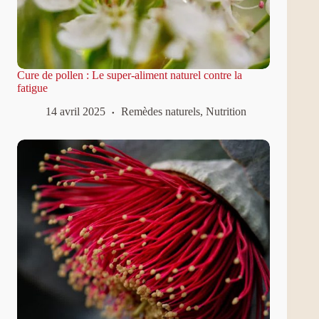
Cure de pollen : Le super-aliment naturel contre la
fatigue
14 avril 2025
Remèdes naturels
,
Nutrition