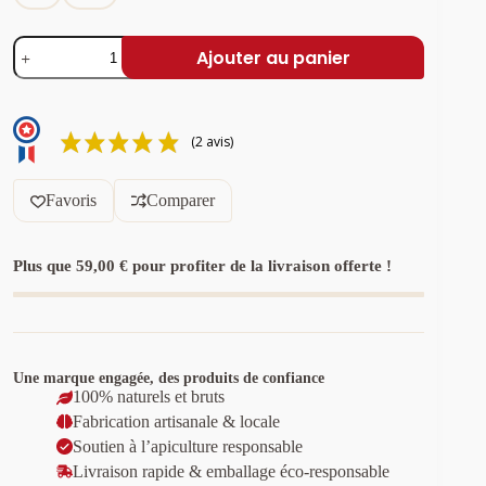
quantité
Ajouter au panier
de
Miel
d'acacia
de
France
(2 avis)
–
Floral
et
Favoris
Comparer
Doux
Plus que
59,00
€
pour profiter de la livraison offerte !
Une marque engagée, des produits de confiance
100% naturels et bruts
Fabrication artisanale & locale
Soutien à l’apiculture responsable
Livraison rapide & emballage éco-responsable