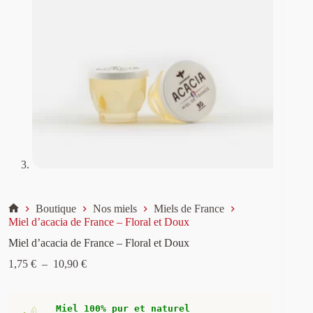
Boutique
Nos miels
Miels de France
Accueil
Miel d’acacia de France – Floral et Doux
Miel d’acacia de France – Floral et Doux
Plage
1,75
€
–
10,90
€
de
prix :
1,75 €