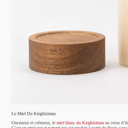
Le Miel Du Kirghizistan
Onctueux et crémeux, le
miel blanc du Kirghizistan
ne cesse d’ém
C’est un miel pur et naturel qui est produit à partir de fleurs sauv