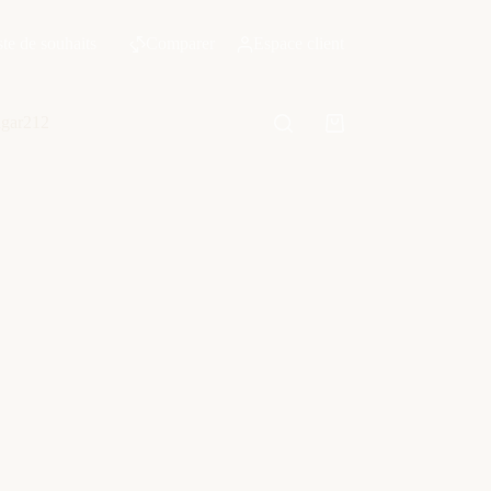
ste de souhaits
Comparer
Espace client
ngar212
Panier
d’achat