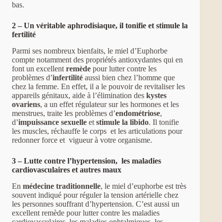
bas.
2 – Un véritable aphrodisiaque, il tonifie et stimule la
fertilité
Parmi ses nombreux bienfaits, le miel d’Euphorbe
compte notamment des propriétés antioxydantes qui en
font un excellent
remède
pour lutter contre les
problèmes d’
infertilité
aussi bien chez l’homme que
chez la femme. En effet, il a le pouvoir de revitaliser les
appareils génitaux, aide à l’élimination des
kystes
ovariens
, a un effet régulateur sur les hormones et les
menstrues, traite les problèmes d’
endométriose
,
d’
impuissance sexuelle
et
stimule la libido
. Il tonifie
les muscles, réchauffe le corps et les articulations pour
redonner force et vigueur à votre organisme.
3 – Lutte contre l’hypertension, les maladies
cardiovasculaires et autres maux
En
médecine traditionnelle
, le miel d’euphorbe est très
souvent indiqué pour réguler la tension artérielle chez
les personnes souffrant d’hypertension. C’est aussi un
excellent remède pour lutter contre les maladies
cardiovasculaires, les maladies ophtalmiques, les