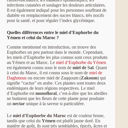
infections cutanées et soulager les douleurs articulaires.
Il est également indiqué pour les personnes souffrant de
diabète en remplacement des sucres blancs, très nocifs
pour la santé, et pour réguler l’index glycémique.
Quelles différences entre le miel d’Euphorbe du
Yémen et celui du Maroc ?
Comme mentionné en introduction, on trouve des
Euphorbes un peu partout dans le monde. Cependant,
les miels d’Euphorbe les plus connus sont ceux produits
au Yémen et au Maroc. Le
miel d’Euphorbe du Yémen
est également connu sous le nom de
miel de Sal
. Quant
à celui du Maroc, il est connu sous le nom de
miel de
Daghmous
ou encore miel de Zaqqoum (
Zakoum
) qui
signifie “cactus” en arabe. Ces plantes sont toutes deux
endémiques de leurs régions respectives. Le miel
d’Euphorbe est
monofloral
, c’est-à-dire que les abeilles
ne butinent que les fleurs de cette plante pour produire
un
nectar
unique à la saveur si particulière.
Le
miel d’Euphorbe du Maroc
est de couleur brune,
tandis que celui du
Yémen
est plutôt jaune doré. En
matière de goût, ils sont très semblables, épicés, âcres et