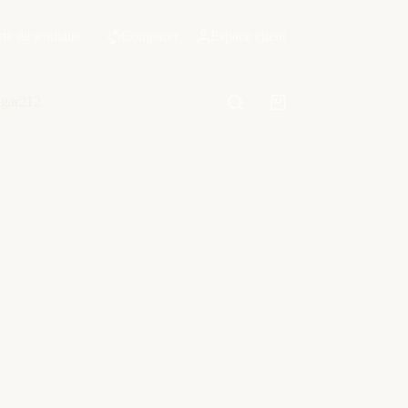
ste de souhaits
Comparer
Espace client
ngar212
Panier
d’achat