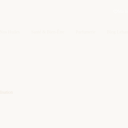
Ma li
Nos Huiles
Santé & Bien-Être
Parfumerie
Blog Leha
lisation