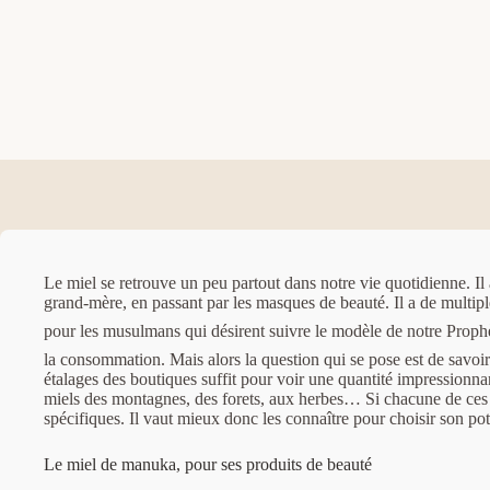
Le miel se retrouve un peu partout dans notre vie quotidienne. Il
grand-mère, en passant par les masques de beauté. Il a de multipl
pour les musulmans qui désirent suivre le modèle de notre Prophète ﷺ. Ce dernier ﷺ en raffolait et en recomm
la consommation. Mais alors la question qui se pose est de savo
étalages des boutiques suffit pour voir une quantité impressionnant
miels des montagnes, des forets, aux herbes… Si chacune de ces var
spécifiques. Il vaut mieux donc les connaître pour choisir son po
Le miel de manuka, pour ses produits de beauté