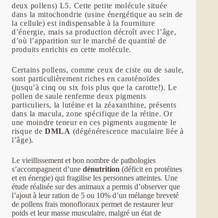
deux pollens) L5. Cette petite molécule située
dans la mitochondrie (usine énergétique au sein de
la cellule) est indispensable à la fourniture
d’énergie, mais sa production décroît avec l’âge,
d’où l’apparition sur le marché de quantité de
produits enrichis en cette molécule.
Certains pollens, comme ceux de ciste ou de saule,
sont particulièrement riches en caroténoïdes
(jusqu’à cinq ou six fois plus que la carotte!). Le
pollen de saule renferme deux pigments
particuliers, la lutéine et la zéaxanthine, présents
dans la macula, zone spécifique de la rétine. Or
une moindre teneur en ces pigments augmente le
risque de
DMLA
(dégénérescence maculaire liée à
l’âge).
Le vieillissement et bon nombre de pathologies
s’accompagnent d’une
dénutrition
(déficit en protéines
et en énergie) qui fragilise les personnes atteintes. Une
étude réalisée sur des animaux a permis d’observer que
l’ajout à leur ration de 5 ou 10% d’un mélange breveté
de pollens frais monofloraux permet de restaurer leur
poids et leur masse musculaire, malgré un état de