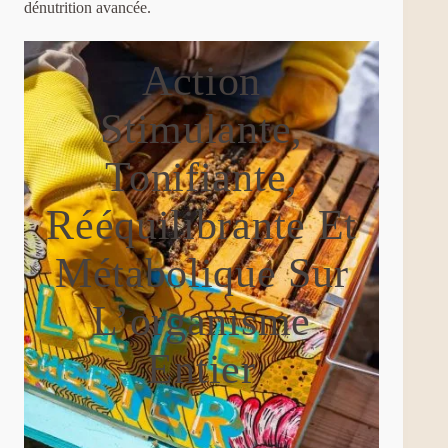
dénutrition avancée.
Action
Stimulante,
Tonifiante,
Rééquilibrante Et
Métabolique Sur
L’organisme
Entier